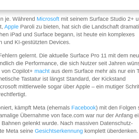
enn je. Während
Microsoft
mit seinem Surface Studio 2+ u
t,
Apple
Paroli zu bieten, hat sich die Landschaft dramat
hen iPad und Surface begann, ist heute ein komplexes
n und KI-gestützten Devices.
Fehlern gelernt. Die aktuelle Surface Pro 11 mit dem ne
ndlich die Performance, die sich Nutzer seit Jahren wün
n von Copilot+
macht
aus dem Surface mehr als nur ein T
etische Tastatur ist längst Standard, der Kickstand
icrosoft mittlerweile sogar über Apple – ein mutiger Schrit
chtfertigt.
oniert, kämpft Meta (ehemals
Facebook
) mit den Folgen 
amalige Übernahme von face.com war nur der Anfang ei
ere Bahnen gelenkt wurde. Nach massiven Datenschutz-
ste Meta seine
Gesichtserkennung
komplett überdenken.