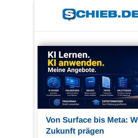
Von Surface bis Meta: W
Zukunft prägen