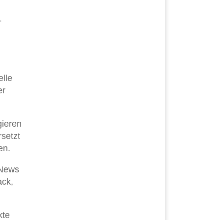
-
lle
er
gieren
rsetzt
en.
 News
ack,
kte