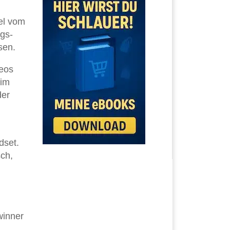
el vom
ngs-
sen.
eos
 im
der
dset.
sch,
winner