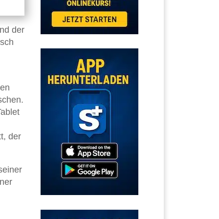
nd der
isch
uen
schen.
ablet
t, der
seiner
ner