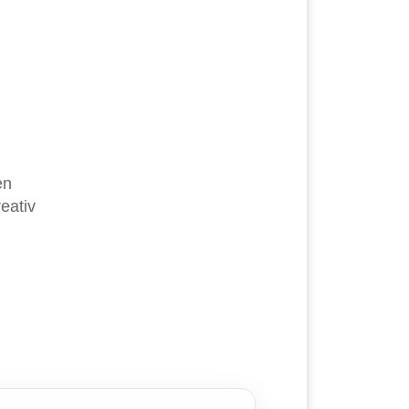
en
eativ