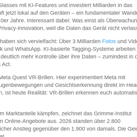
asses mit KI-Features und investiert Milliarden in das
ft jetzt lokal auf den Geräten – ein fundamentaler Wand
10er Jahre. Interessant dabei: Was einst als Überwachu
s Privacy-Innovation, weil die Daten das Gerät nicht verlas
haben sich vervielfacht: Über 3 Milliarden
Fotos
und Vid
ok und WhatsApp. KI-basierte Tagging-Systeme arbeiten
deutlich mehr Kontrolle über ihre Daten – zumindest in 
 Act.
eta Quest VR-Brillen. Hier experimentiert Meta mit
r Augenbewegungen und Gesichtserkennung direkt im Hea
 ist heute Realität: VR-Brillen erkennen euch automati
 Marktanteile kämpfen, zeichnet das Grimme-Institut
en Online-Angebote aus. 2026 standen über 2.800
licher Anstieg gegenüber den 1.900 von damals. Die Ge
at.