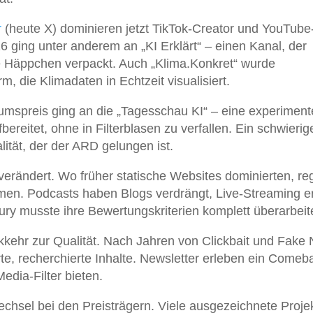
r
(heute X) dominieren jetzt TikTok-Creator und YouTube
 ging unter anderem an „KI Erklärt“ – einen Kanal, der
e Häppchen verpackt. Auch „Klima.Konkret“ wurde
rm, die Klimadaten in Echtzeit visualisiert.
mspreis ging an die „Tagesschau KI“ – eine experimente
fbereitet, ohne in Filterblasen zu verfallen. Ein schwierig
tät, der der ARD gelungen ist.
 verändert. Wo früher statische Websites dominierten, re
ormen. Podcasts haben Blogs verdrängt, Live-Streaming e
ry musste ihre Bewertungskriterien komplett überarbeit
ckkehr zur Qualität. Nach Jahren von Clickbait und Fake
te, recherchierte Inhalte. Newsletter erleben ein Comeb
edia-Filter bieten.
echsel bei den Preisträgern. Viele ausgezeichnete Proje