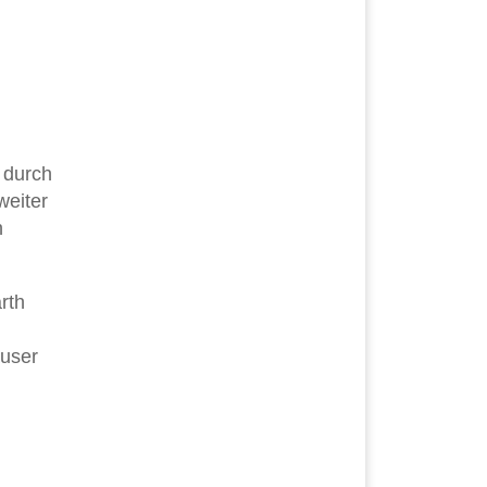
 durch
weiter
h
rth
äuser