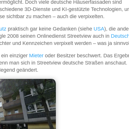
 ermöglicht. Doch viele deutsche Häuserfassaden sind
verschiedene 3D-Dienste und KI-gestützte Technologien, 
e sichtbar zu machen – auch die verpixelten.
utz
praktisch gar keine Gedanken (siehe
USA
), die and
gle 2008 seinen Onlinedienst Streetview auch in
Deutsc
chter und Kennzeichen verpixelt werden – was ja sinnvoll
 ein einziger
Mieter
oder Besitzer beschwert. Das Ergebn
wenn man sich in Streetview deutsche Straßen anschaut.
dlegend geändert.