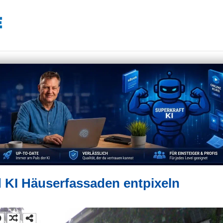
 KI Häuserfassaden entpixeln