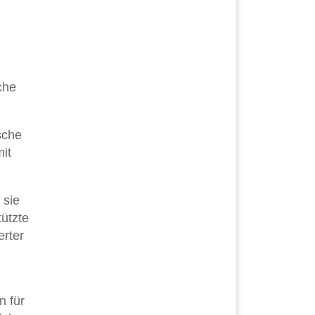
che
sche
it
 sie
ützte
erter
n für