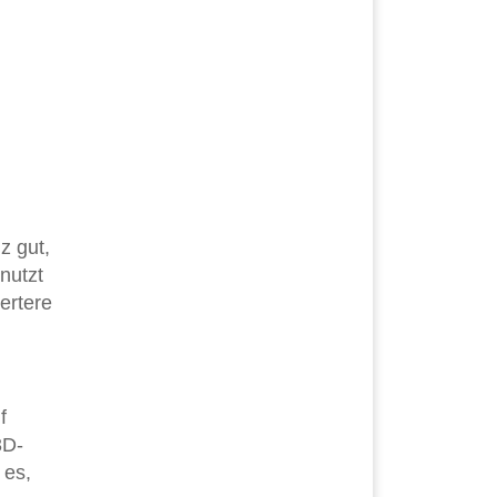
z gut,
nutzt
ertere
f
3D-
 es,