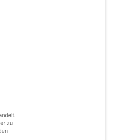
ndelt.
er zu
 den