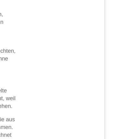
n,
nn
ichten,
ohne
lte
t, weil
ehen.
ie aus
mmen.
chnet