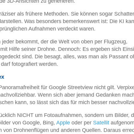
de 3D-Ansichten zu generieren.
räziser als frühere Methoden. Sie können sogar Schatte
darstellen. Was besonders bemerkenswert ist: Die KI ka
rsprünglichen Aufnahmen verdeckt waren.
ch jeder bekommt, der die Welt von oben per Flugzeug,
 mit Hilfe seiner Drohne. Dennoch: Es ergeben sich Eins
abgedeckt sind. Die besagt, alles, was man als Passant 
darf fotografiert werden.
ex
anoramafreiheit für Google Streetview nicht gilt. Verpixe
t nachvollziehbar. Wenn sich aber jemand Gedanken mach
schen kann, so lässt sich das für mich besser nachvollzi
drücklich NICHT um Fotoaufnahmen, sondern um Bilder, d
ilder von Google, Bing,
Apple
oder per
Satellit
aufgeno
n von Drohnenflügen und anderen Quellen. Daraus erre