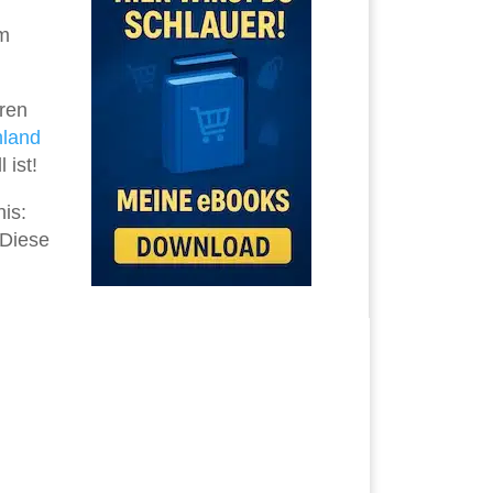
um
eren
hland
 ist!
is:
 Diese