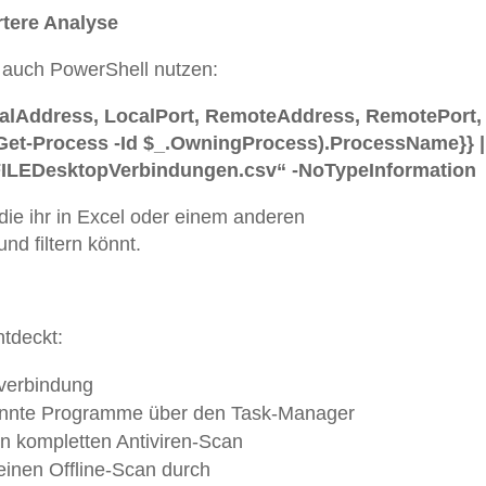
ertere Analyse
r auch PowerShell nutzen:
alAddress, LocalPort, RemoteAddress, RemotePort, 
t-Process -Id $_.OwningProcess).ProcessName}} |
ILEDesktopVerbindungen.csv“ -NoTypeInformation
 die ihr in Excel oder einem anderen
nd filtern könnt.
tdeckt:
tverbindung
annte Programme über den Task-Manager
nen kompletten Antiviren-Scan
 einen Offline-Scan durch