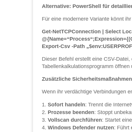
Alternative: PowerShell für detailli
Für eine modernere Variante könnt ih
Get-NetTCPConnection | Select Loc
@{Name=“Process“;Expression={(Ge
Export-Csv -Path „$env:USERPROF
Dieser Befehl erstellt eine CSV-Datei,
Tabellenkalkulationsprogramm öffnen u
Zusätzliche Sicherheitsmaßnahmen
Wenn ihr verdächtige Verbindungen en
Sofort handeln
: Trennt die Interne
Prozesse beenden
: Stoppt unbek
Vollscan durchführen
: Startet ei
Windows Defender nutzen
: Führt