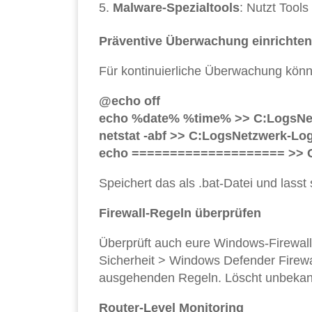
Malware-Spezialtools
: Nutzt Tool
Präventive Überwachung einrichten
Für kontinuierliche Überwachung könnt 
@echo off
echo %date% %time% >> C:LogsNet
netstat -abf >> C:LogsNetzwerk-Log
echo ==================== >> C
Speichert das als .bat-Datei und lass
Firewall-Regeln überprüfen
Überprüft auch eure Windows-Firewal
Sicherheit > Windows Defender Firewall
ausgehenden Regeln. Löscht unbekann
Router-Level Monitoring