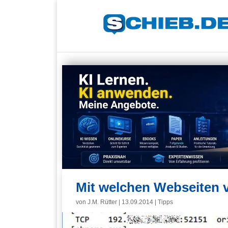
Mit welchen Webseiten v
von
J.M. Rütter
|
13.09.2014
|
Tipps