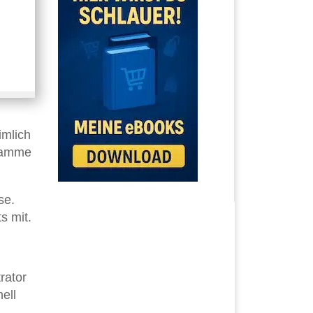
imlich
gramme
se.
s mit.
rator
ell