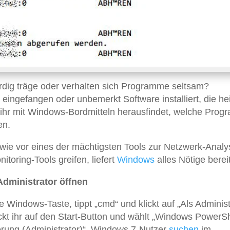
rdig träge oder verhalten sich Programme seltsam?
eingefangen oder unbemerkt Software installiert, die he
e ihr mit Windows-Bordmitteln herausfindet, welche Pro
en.
h wie vor eines der mächtigsten Tools zur Netzwerk-Analy
itoring-Tools greifen, liefert
Windows
alles Nötige bereit
Administrator öffnen
 Windows-Taste, tippt „cmd“ und klickt auf „Als Administ
ckt ihr auf den Start-Button und wählt „Windows PowerSh
erung (Administrator)“. Windows 7-Nutzer
suchen
im