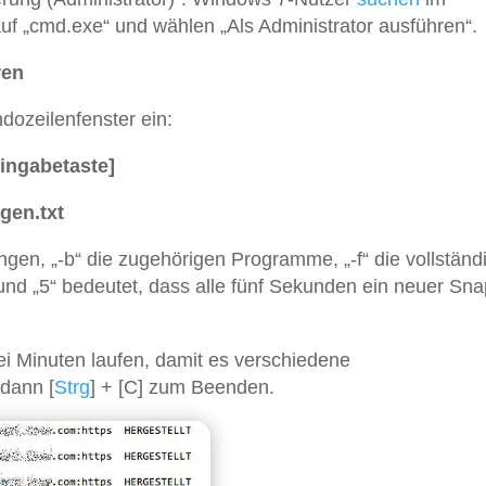
uf „cmd.exe“ und wählen „Als Administrator ausführen“.
ren
ozeilenfenster ein:
ngabetaste]
gen.txt
ngen, „-b“ die zugehörigen Programme, „-f“ die vollständ
nd „5“ bedeutet, dass alle fünf Sekunden ein neuer Sn
ei Minuten laufen, damit es verschiedene
 dann [
Strg
] + [C] zum Beenden.