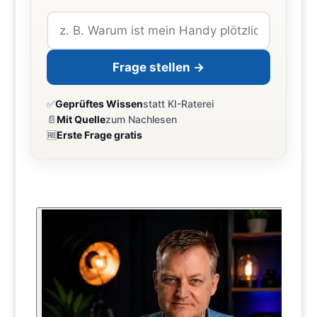
Frage stellen →
✅
Geprüftes Wissen
statt KI-Raterei
📄
Mit Quelle
zum Nachlesen
🆓
Erste Frage gratis