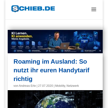
Roaming im Ausland: So
nutzt ihr euren Handytarif
richtig
von
Andreas Erle
|
27.07.2020
|
Mobility
,
Netzwerk