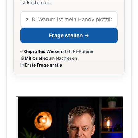
ist kostenlos.
Frage stellen →
✅
Geprüftes Wissen
statt KI-Raterei
📄
Mit Quelle
zum Nachlesen
🆓
Erste Frage gratis