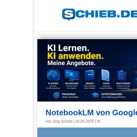
NotebookLM von Google 
von
Jörg Schieb
|
20.05.2025
|
KI