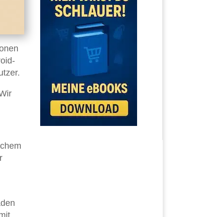
ionen
oid-
tzer.
Wir
lichem
r
,
aden
mit