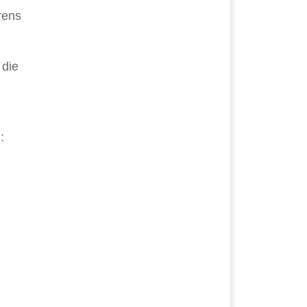
rens
 die
: