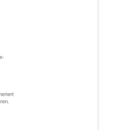
e-
eriert
ren.