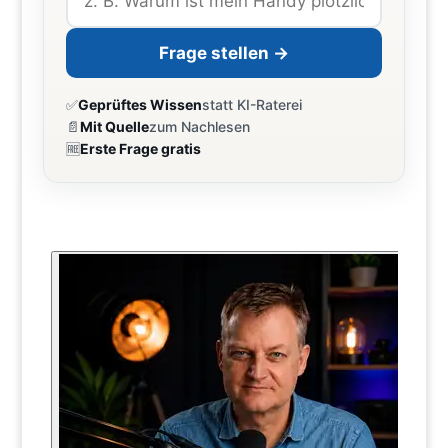
Frage stellen →
✅
Geprüftes Wissen
statt KI-Raterei
📄
Mit Quelle
zum Nachlesen
🆓
Erste Frage gratis