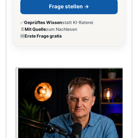
Frage stellen →
✅
Geprüftes Wissen
statt KI-Raterei
📄
Mit Quelle
zum Nachlesen
🆓
Erste Frage gratis