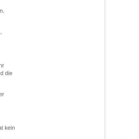
n.
,
hr
d die
er
t kein
ß