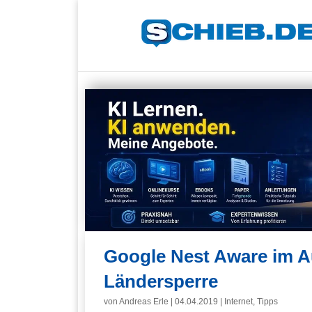
Google Nest Aware im A
Ländersperre
von
Andreas Erle
|
04.04.2019
|
Internet
,
Tipps