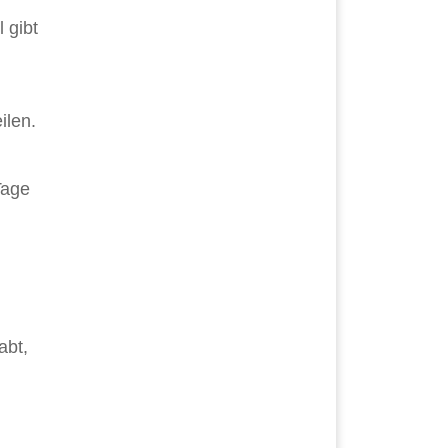
 gibt
ilen.
Tage
abt,