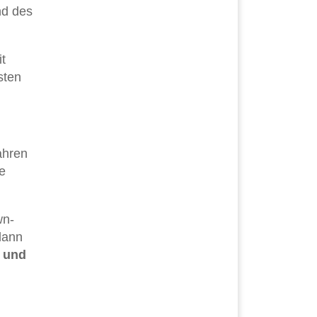
nd des
t
sten
ahren
e
wn-
 dann
 und