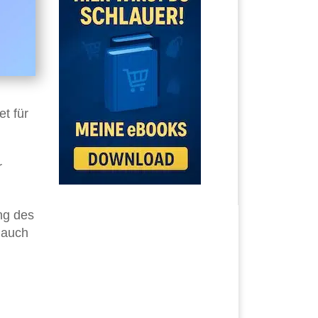
t für
r
ng des
 auch