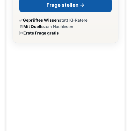
Frage stellen →
✅
Geprüftes Wissen
statt KI-Raterei
📄
Mit Quelle
zum Nachlesen
🆓
Erste Frage gratis