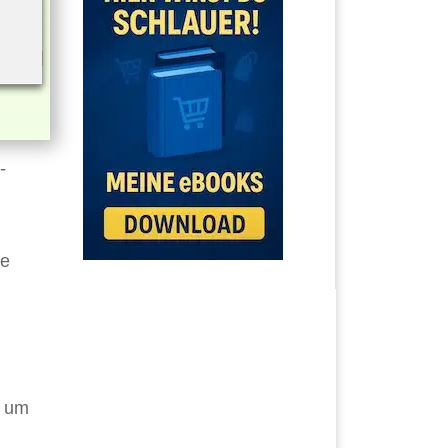
-
ie
, um