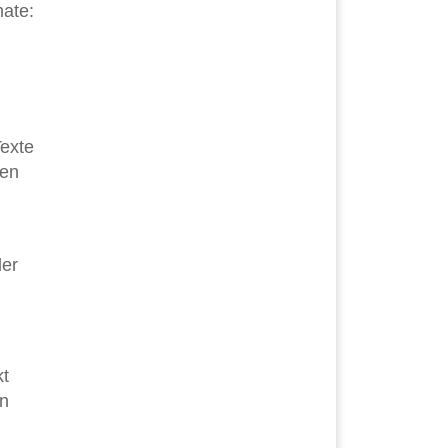
mate:
Texte
ien
der
kt
en