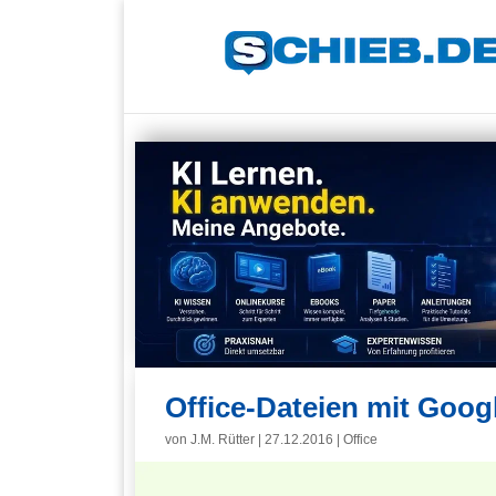
Office-Dateien mit Goog
von
J.M. Rütter
|
27.12.2016
|
Office