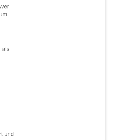
 Wer
rum.
 als
r
rt und