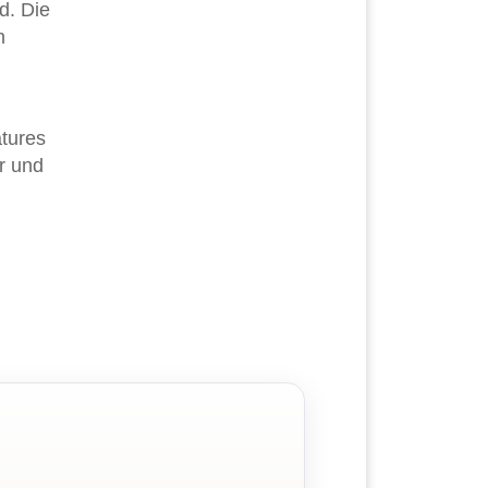
d. Die
h
atures
r und