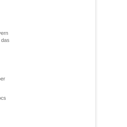
vern
 das
ber
ocs