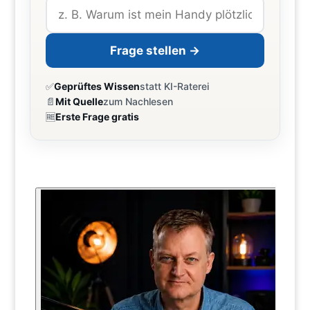
Frage stellen →
✅
Geprüftes Wissen
statt KI-Raterei
📄
Mit Quelle
zum Nachlesen
🆓
Erste Frage gratis