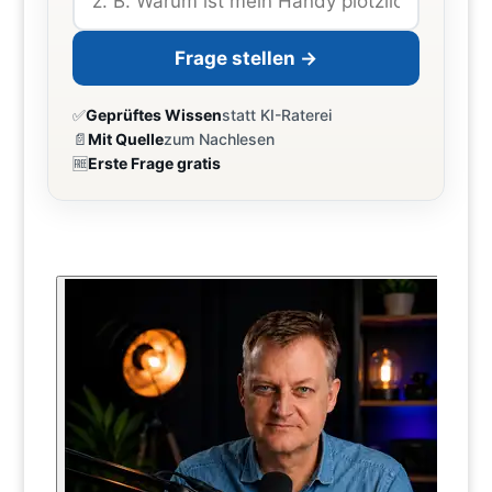
Frage stellen →
✅
Geprüftes Wissen
statt KI-Raterei
📄
Mit Quelle
zum Nachlesen
🆓
Erste Frage gratis