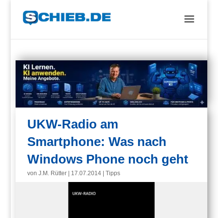
UKW-Radio am
Smartphone: Was nach
Windows Phone noch geht
von
J.M. Rütter
|
17.07.2014
|
Tipps