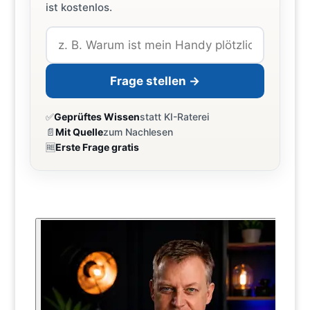
ist kostenlos.
Frage stellen →
✅
Geprüftes Wissen
statt KI-Raterei
📄
Mit Quelle
zum Nachlesen
🆓
Erste Frage gratis