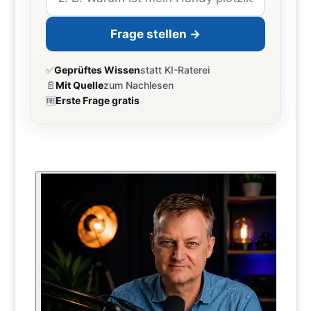
Frage stellen →
✅
Geprüftes Wissen
statt KI-Raterei
📄
Mit Quelle
zum Nachlesen
🆓
Erste Frage gratis