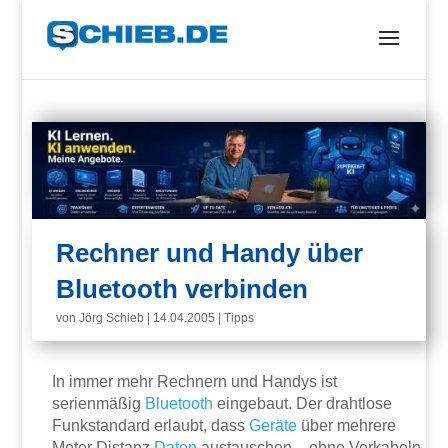
Rechner und Handy über
Bluetooth verbinden
von
Jörg Schieb
|
14.04.2005
|
Tipps
In immer mehr Rechnern und Handys ist
serienmäßig
Bluetooth
eingebaut. Der drahtlose
Funkstandard erlaubt, dass
Geräte
über mehrere
Meter Distanz
Daten
austauschen – ohne Verkabeln.