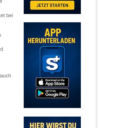
e
et bei
s
nd
 auch