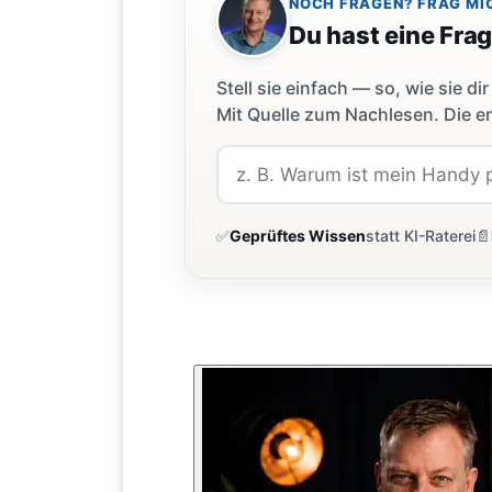
NOCH FRAGEN? FRAG MI
Du hast eine Fra
Stell sie einfach — so, wie sie 
Mit Quelle zum Nachlesen. Die er
✅
Geprüftes Wissen
statt KI-Raterei
📄