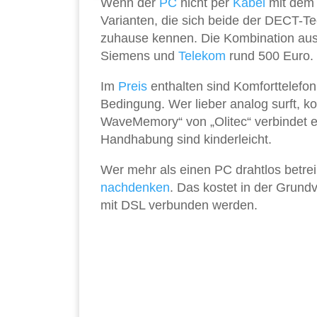
Wenn der
PC
nicht per
Kabel
mit de
Varianten, die sich beide der DECT-Te
zuhause kennen. Die Kombination aus
Siemens und
Telekom
rund 500 Euro.
Im
Preis
enthalten sind Komforttelefon
Bedingung. Wer lieber analog surft, k
WaveMemory“ von „Olitec“ verbindet ei
Handhabung sind kinderleicht.
Wer mehr als einen PC drahtlos betre
nachdenken
. Das kostet in der Grund
mit DSL verbunden werden.