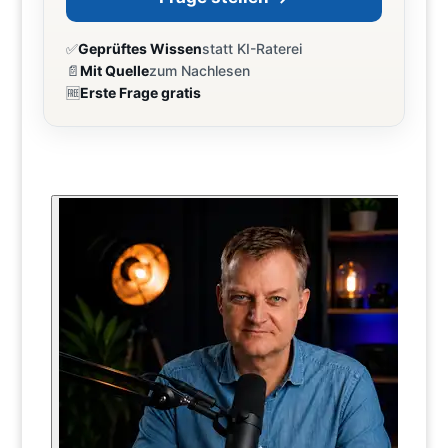
✅
Geprüftes Wissen
statt KI-Raterei
📄
Mit Quelle
zum Nachlesen
🆓
Erste Frage gratis