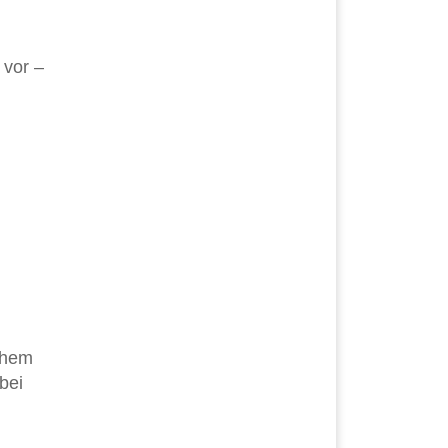
 vor –
ichem
bei