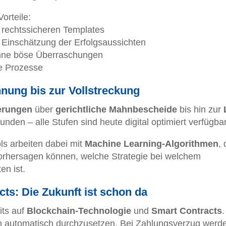
orteile:
 rechtssicheren Templates
 Einschätzung der Erfolgsaussichten
ne böse Überraschungen
le Prozesse
nung bis zur Vollstreckung
erungen
über
gerichtliche Mahnbescheide
bis hin zur
den – alle Stufen sind heute digital optimiert verfügbar
 arbeiten dabei mit
Machine Learning-Algorithmen
, 
orhersagen können, welche Strategie bei welchem
en ist.
ts: Die Zukunft ist schon da
its auf
Blockchain-Technologie
und
Smart Contracts
.
 automatisch durchzusetzen. Bei Zahlungsverzug werd