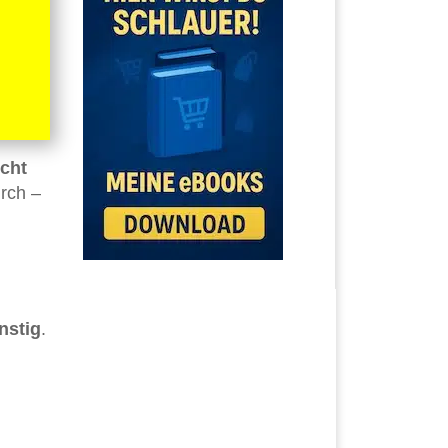
icht
rch –
nstig
.