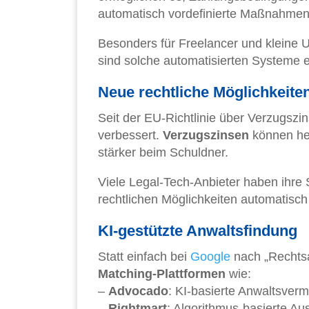
automatisch vordefinierte Maßnahmen 
Besonders für Freelancer und kleine 
sind solche automatisierten Systeme
Neue rechtliche Möglichkeite
Seit der EU-Richtlinie über Verzugszin
verbessert.
Verzugszinsen
können heu
stärker beim Schuldner.
Viele Legal-Tech-Anbieter haben ihr
rechtlichen Möglichkeiten automatisc
KI-gestützte Anwaltsfindung
Statt einfach bei
Google
nach „Rechtsa
Matching-Plattformen
wie:
–
Advocado
: KI-basierte Anwaltsvermi
–
Rightmart
: Algorithmus-basierte A