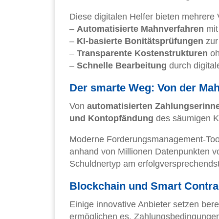
Diese digitalen Helfer bieten mehrere V
–
Automatisierte Mahnverfahren
mit
–
KI-basierte Bonitätsprüfungen
zur
–
Transparente Kostenstrukturen
oh
–
Schnelle Bearbeitung
durch digita
Der smarte Weg: Von der Mah
Von
automatisierten Zahlungserinn
und Kontopfändung
des säumigen Kun
Moderne Forderungsmanagement-Tools
anhand von Millionen Datenpunkten v
Schuldnertyp am erfolgversprechendst
Blockchain und Smart Contrac
Einige innovative Anbieter setzen bere
ermöglichen es, Zahlungsbedingungen