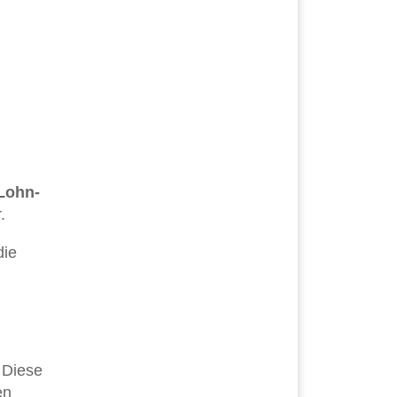
Lohn-
.
die
 Diese
en