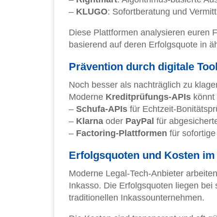
–
KLUGO
: Sofortberatung und Vermitt
Diese Plattformen analysieren euren 
basierend auf deren Erfolgsquote in äh
Prävention durch digitale Too
Noch besser als nachträglich zu klage
Moderne
Kreditprüfungs-APIs
könnt i
–
Schufa-APIs
für Echtzeit-Bonitätsp
–
Klarna
oder
PayPal
für abgesichert
–
Factoring-Plattformen
für sofortige
Erfolgsquoten und Kosten im
Moderne Legal-Tech-Anbieter arbeiten
Inkasso. Die Erfolgsquoten liegen bei
traditionellen Inkassounternehmen.