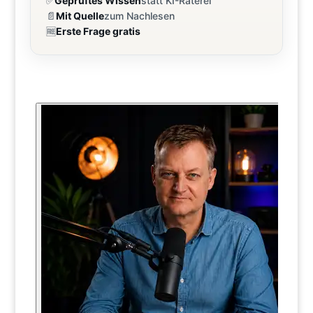
✅
Geprüftes Wissen
statt KI-Raterei
📄
Mit Quelle
zum Nachlesen
🆓
Erste Frage gratis