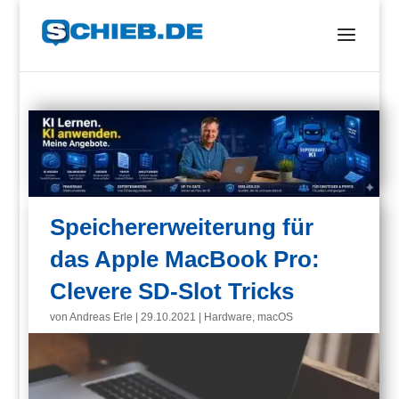
Speichererweiterung für
das Apple MacBook Pro:
Clevere SD-Slot Tricks
von
Andreas Erle
|
29.10.2021
|
Hardware
,
macOS