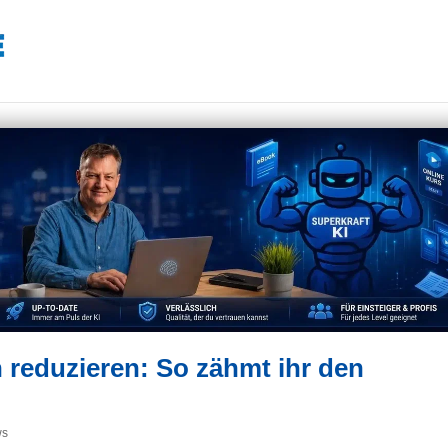
reduzieren: So zähmt ihr den
ws