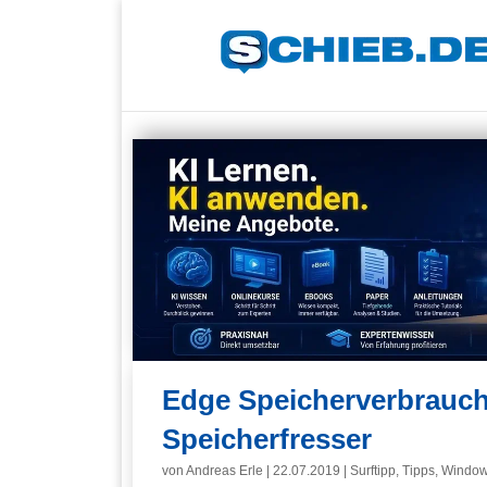
Edge Speicherverbrauch 
Speicherfresser
von
Andreas Erle
|
22.07.2019
|
Surftipp
,
Tipps
,
Windo