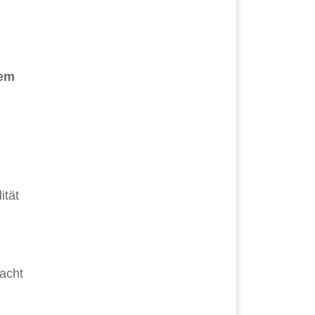
em
ität
racht