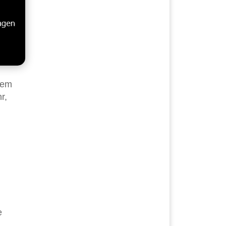
dem
r,
e