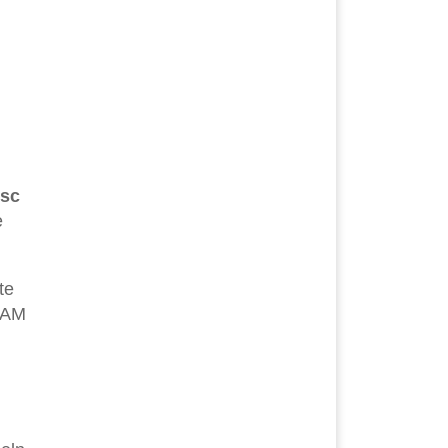
Esc
e
te
 RAM