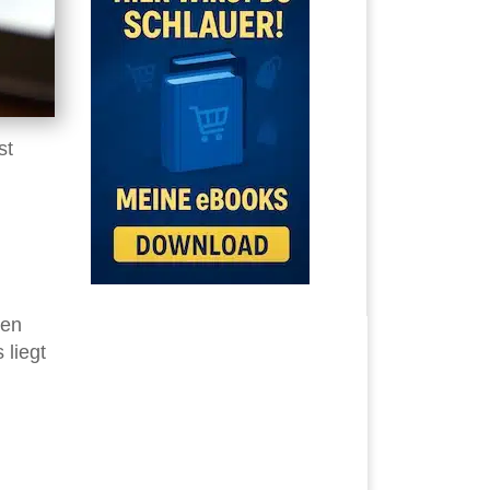
st
ren
liegt