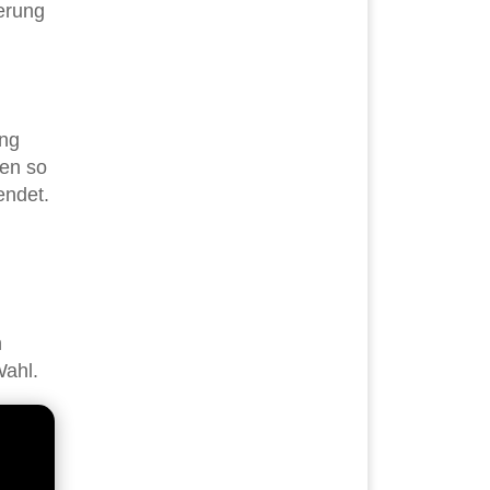
terung
ung
nen so
endet.
n
Wahl.