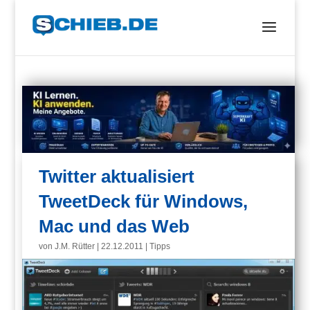
Twitter aktualisiert
TweetDeck für Windows,
Mac und das Web
von
J.M. Rütter
|
22.12.2011
|
Tipps