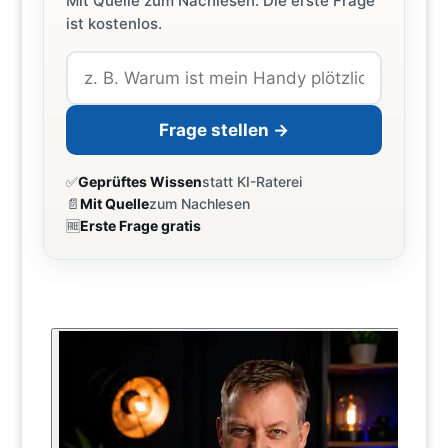
Mit Quelle zum Nachlesen. Die erste Frage
ist kostenlos.
Frage stellen →
✅
Geprüftes Wissen
statt KI-Raterei
📄
Mit Quelle
zum Nachlesen
🆓
Erste Frage gratis