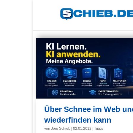
Über Schnee im Web un
wiederfinden kann
von
Jörg Schieb
|
02.01.2012
|
Tipps