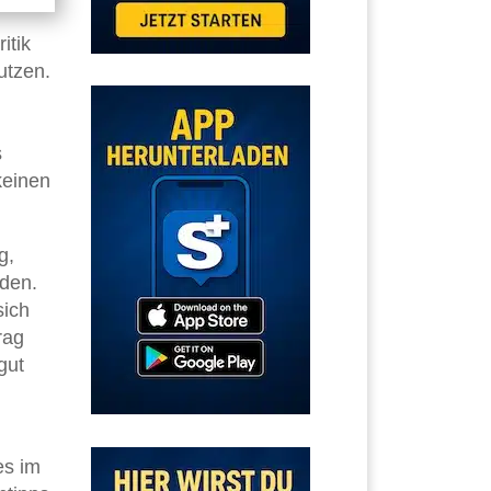
itik
utzen.
s
keinen
g,
lden.
sich
rag
gut
es im