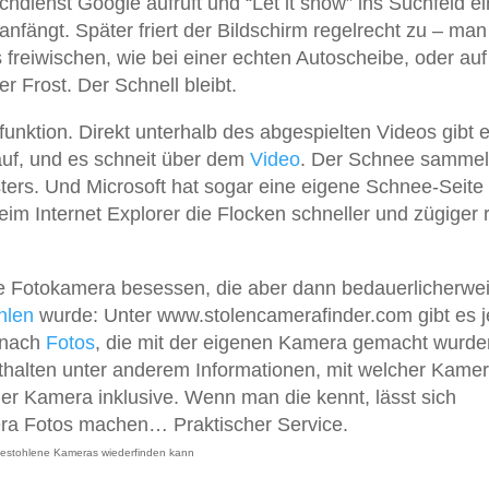
dienst Google aufruft und “Let it snow” ins Suchfeld ei
nfängt. Später friert der Bildschirm regelrecht zu – ma
freiwischen, wie bei einer echten Autoscheibe, oder auf
r Frost. Der Schnell bleibt.
unktion. Direkt unterhalb des abgespielten Videos gibt 
auf, und es schneit über dem
Video
. Der Schnee sammelt
ers. Und Microsoft hat sogar eine eigene Schnee-Seite
beim Internet Explorer die Flocken schneller und zügiger 
ure Fotokamera besessen, die aber dann bedauerlicherwe
hlen
wurde: Unter www.stolencamerafinder.com gibt es j
 nach
Fotos
, die mit der eigenen Kamera gemacht wurde
enthalten unter anderem Informationen, mit welcher Kame
 Kamera inklusive. Wenn man die kennt, lässt sich
era Fotos machen… Praktischer Service.
estohlene Kameras wiederfinden kann