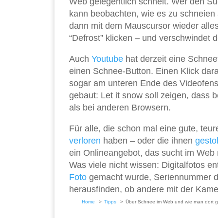
Web gelegentlich schneit. Wer den Such
kann beobachten, wie es zu schneien a
dann mit dem Mauscursor wieder alles 
“Defrost” klicken – und verschwindet de
Auch
Youtube
hat derzeit eine Schneef
einen Schnee-Button. Einen Klick dar
sogar am unteren Ende des Videofenst
gebaut: Let it snow soll zeigen, dass 
als bei anderen Browsern.
Für alle, die schon mal eine gute, te
verloren
haben – oder die ihnen
gesto
ein Onlineangebot, das sucht im Web
Was viele nicht wissen: Digitalfotos 
Foto
gemacht wurde, Seriennummer der
herausfinden, ob andere mit der Kam
Home
Tipps
Über Schnee im Web und wie man dort g