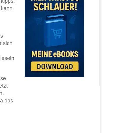
ntipps,
n kann
es
 sich
rieseln
ise
etzt
n.
ra das