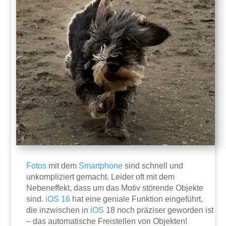
Fotos
mit dem
Smartphone
sind schnell und
unkompliziert gemacht. Leider oft mit dem
Nebeneffekt, dass um das Motiv störende Objekte
sind.
iOS 16
hat eine geniale Funktion eingeführt,
die inzwischen in
iOS
18 noch präziser geworden ist
– das automatische Freistellen von Objekten!