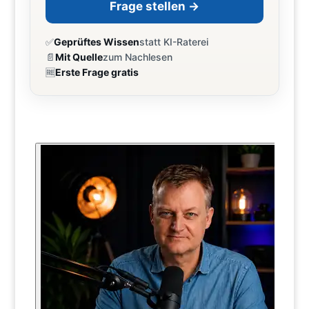
Frage stellen →
✅
Geprüftes Wissen
statt KI-Raterei
📄
Mit Quelle
zum Nachlesen
🆓
Erste Frage gratis