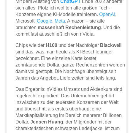
Mit dem Aufstieg von
ChatGPT
Ende 2022 änderte
sich alles. Plötzlich wollten alle großen Tech-
Konzerne eigene KI-Modelle trainieren.
OpenAI
,
Microsoft,
Google
,
Meta
, Amazon – sie alle
brauchten
massenhaft Rechenleistung
. Und die
kommt fast ausschließlich von nVidia.
Chips wie der
H100
und der Nachfolger
Blackwell
sind das, was man heute als KI-Beschleuniger
bezeichnet. Eine einzelne Karte kostet
zehntausende Dollar, ganze Rechenzentren werden
damit vollgestopft. Die Nachfrage übersteigt seit
Jahren das Angebot, Lieferzeiten sind teils lang.
Das Ergebnis: nVidias Umsatz und Aktienkurs sind
regelrecht explodiert. Das Unternehmen gehört
inzwischen zu den teuersten Konzernen der Welt
und überschritt als erstes überhaupt eine
Marktkapitalisierung im Bereich mehrerer Billionen
Dollar.
Jensen Huang
, der Mitgründer mit der
charakteristischen schwarzen Lederjacke, ist zum