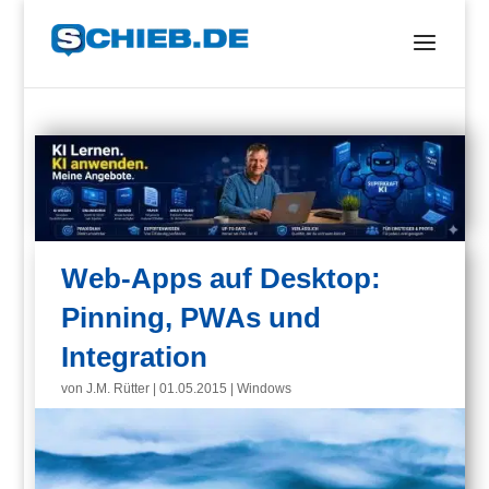
Web-Apps auf Desktop:
Pinning, PWAs und
Integration
von
J.M. Rütter
|
01.05.2015
|
Windows