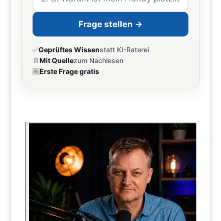
Frage stellen →
✅
Geprüftes Wissen
statt KI-Raterei
📄
Mit Quelle
zum Nachlesen
🆓
Erste Frage gratis