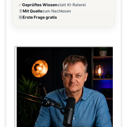
✅
Geprüftes Wissen
statt KI-Raterei
📄
Mit Quelle
zum Nachlesen
🆓
Erste Frage gratis