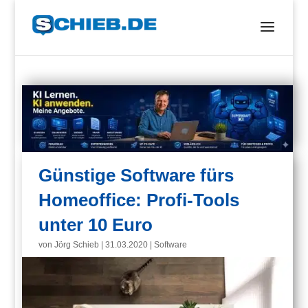
Günstige Software fürs
Homeoffice: Profi-Tools
unter 10 Euro
von
Jörg Schieb
|
31.03.2020
|
Software