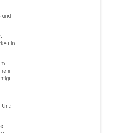
– und
.
keit in
im
 mehr
htigt
. Und
ie