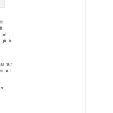
ie
it
 bei
ogie in
ar nur
en auf
nen