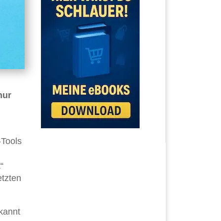
nur
-Tools
“
etzten
rkannt