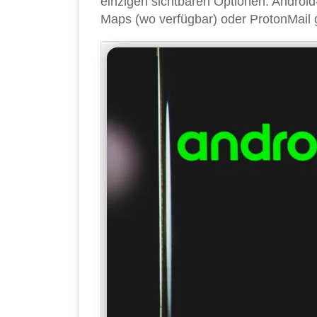
einzigen sichtbaren Optionen. Android
Maps (wo verfügbar) oder ProtonMail gl