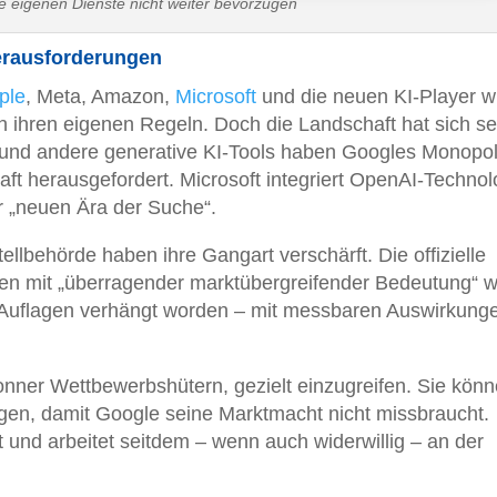
e eigenen Dienste nicht weiter bevorzugen
Herausforderungen
ple
, Meta, Amazon,
Microsoft
und die neuen KI-Player w
h ihren eigenen Regeln. Doch die Landschaft hat sich se
und andere generative KI-Tools haben Googles Monopol
ft herausgefordert. Microsoft integriert OpenAI-Technol
er „neuen Ära der Suche“.
llbehörde haben ihre Gangart verschärft. Die offizielle
en mit „überragender marktübergreifender Bedeutung“ w
 Auflagen verhängt worden – mit messbaren Auswirkung
onner Wettbewerbshütern, gezielt einzugreifen. Sie kön
ngen, damit Google seine Marktmacht nicht missbraucht.
t und arbeitet seitdem – wenn auch widerwillig – an der