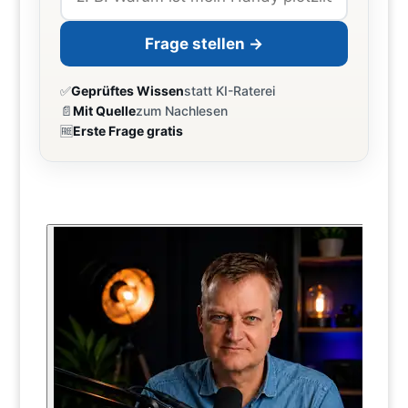
Frage stellen →
✅
Geprüftes Wissen
statt KI-Raterei
📄
Mit Quelle
zum Nachlesen
🆓
Erste Frage gratis