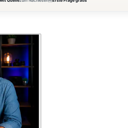
Mit Quelle
zum Nachlesen
🆓
Erste Frage gratis