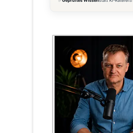
✅
Geprüftes Wissen
statt KI-Raterei
📄