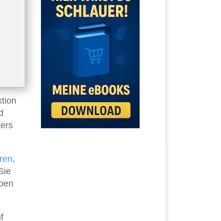
tion
d
ters
eren
,
Sie
Oben
f