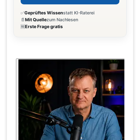
✅
Geprüftes Wissen
statt KI-Raterei
📄
Mit Quelle
zum Nachlesen
🆓
Erste Frage gratis