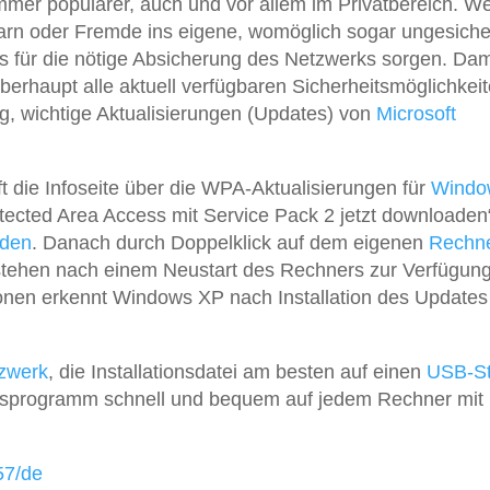
er populärer, auch und vor allem im Privatbereich. W
arn oder Fremde ins eigene, womöglich sogar ungesiche
 für die nötige Absicherung des Netzwerks sorgen. Dam
rhaupt alle aktuell verfügbaren Sicherheitsmöglichkei
ig, wichtige Aktualisierungen (Updates) von
Microsoft
 die Infoseite über die WPA-Aktualisierungen für
Windo
tected Area Access mit Service Pack 2 jetzt downloaden
aden
. Danach durch Doppelklick auf dem eigenen
Rechn
n stehen nach einem Neustart des Rechners zur Verfügung
onen erkennt Windows XP nach Installation des Updates
zwerk
, die Installationsdatei am besten auf einen
USB-St
tionsprogramm schnell und bequem auf jedem Rechner mit
57/de