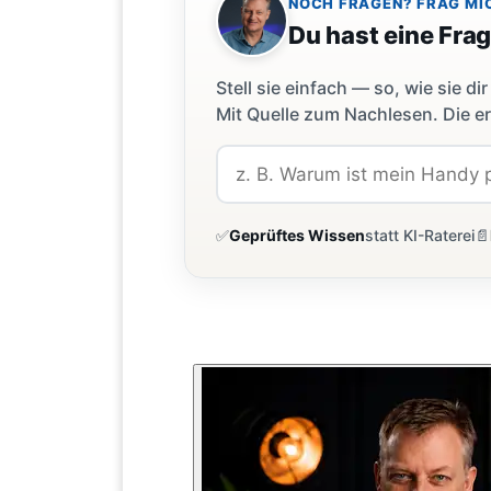
NOCH FRAGEN? FRAG MI
Du hast eine Fra
Stell sie einfach — so, wie sie 
Mit Quelle zum Nachlesen. Die er
✅
Geprüftes Wissen
statt KI-Raterei
📄