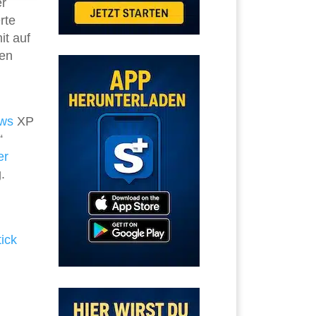
er
rte
it auf
ten
ws
XP
“
er
.
ick