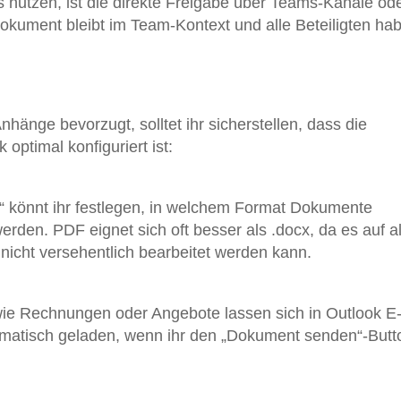
 nutzen, ist die direkte Freigabe über Teams-Kanäle od
Dokument bleibt im Team-Kontext und alle Beteiligten ha
änge bevorzugt, solltet ihr sicherstellen, dass die
optimal konfiguriert ist:
t“ könnt ihr festlegen, in welchem Format Dokumente
rden. PDF eignet sich oft besser als .docx, da es auf a
 nicht versehentlich bearbeitet werden kann.
e Rechnungen oder Angebote lassen sich in Outlook E-
omatisch geladen, wenn ihr den „Dokument senden“-Butt