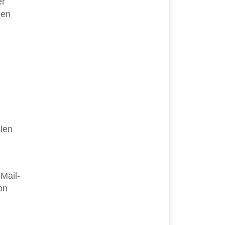
er
ben
llen
Mail-
on