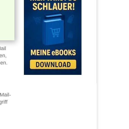
ail
en,
den.
Mail-
riff
n