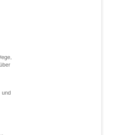
Wege,
 über
n und