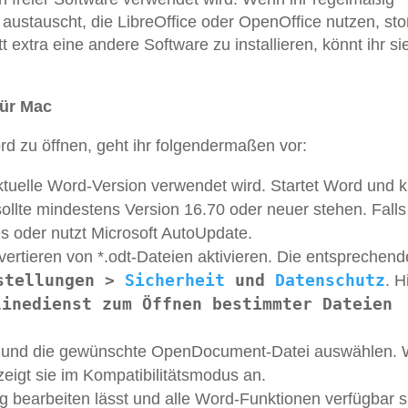
stauscht, die LibreOffice oder OpenOffice nutzen, stoß
 extra eine andere Software zu installieren, könnt ihr si
für Mac
 zu öffnen, geht ihr folgendermaßen vor:
ktuelle Word-Version verwendet wird. Startet Word und kl
sollte mindestens Version 16.70 oder neuer stehen. Falls 
 oder nutzt Microsoft AutoUpdate.
ertieren von *.odt-Dateien aktivieren. Die entsprechend
stellungen >
Sicherheit
und
Datenschutz
. H
linedienst zum Öffnen bestimmter Dateien
 und die gewünschte OpenDocument-Datei auswählen.
zeigt sie im Kompatibilitätsmodus an.
g bearbeiten lässt und alle Word-Funktionen verfügbar s