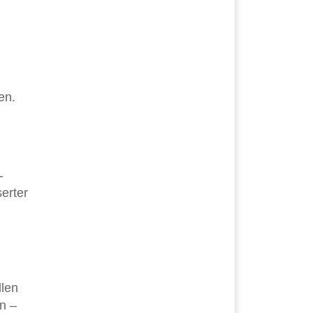
en.
-
erter
llen
n –