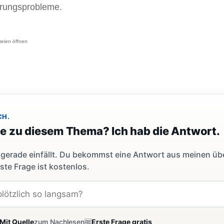
erungsprobleme.
teien öffnen
CH.
ge zu diesem Thema? Ich hab die Antwort.
dir gerade einfällt. Du bekommst eine Antwort aus meinen ü
ste Frage ist kostenlos.
Mit Quelle
zum Nachlesen
🆓
Erste Frage gratis