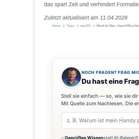
das spart Zeit und verhindert Formati
Zuletzt aktualisiert am 11.04.2026
Home
Tipps
macOS
Word für Mac: OpenOffice-Da
NOCH FRAGEN? FRAG MI
Du hast eine Fra
Stell sie einfach — so, wie sie 
Mit Quelle zum Nachlesen. Die er
✅
Geprüftes Wissen
statt KI-Raterei
📄