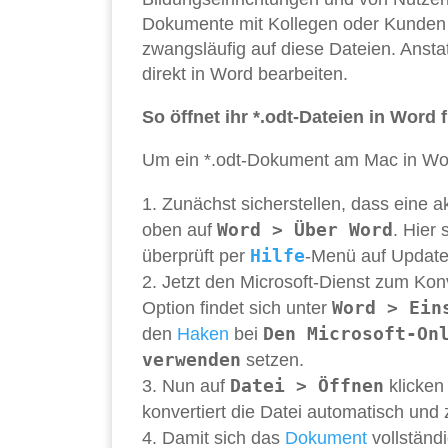
Dokumente mit Kollegen oder Kunden au
zwangsläufig auf diese Dateien. Anstatt
direkt in Word bearbeiten.
So öffnet ihr *.odt-Dateien in Word 
Um ein *.odt-Dokument am Mac in Word
Zunächst sicherstellen, dass eine a
Word > Über Word
oben auf
. Hier 
Hilfe
überprüft per
-Menü auf Updates
Jetzt den Microsoft-Dienst zum Konv
Word > Ein
Option findet sich unter
Den Microsoft-On
den
Haken
bei
verwenden
setzen.
Datei > Öffnen
Nun auf
klicken
konvertiert die Datei automatisch und 
Damit sich das
Dokument
vollständi