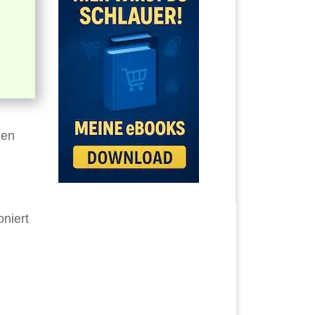
ien
oniert