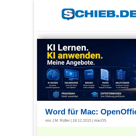
Word für Mac: OpenOffi
von
J.M. Rütter
|
18.12.2015
|
macOS