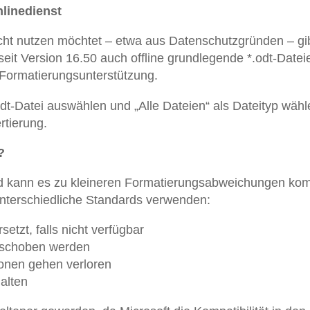
nlinedienst
nicht nutzen möchtet – etwa aus Datenschutzgründen – gi
eit Version 16.50 auch offline grundlegende *.odt-Datei
r Formatierungsunterstützung.
odt-Datei auswählen und „Alle Dateien“ als Dateityp wähl
rtierung.
?
rd kann es zu kleineren Formatierungsabweichungen ko
unterschiedliche Standards verwenden:
setzt, falls nicht verfügbar
erschoben werden
ionen gehen verloren
halten