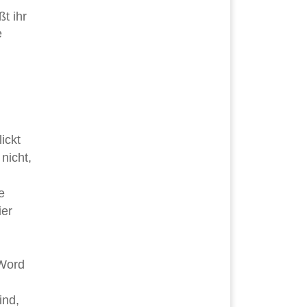
t ihr
e
ickt
nicht,
e
ier
 Word
ind,