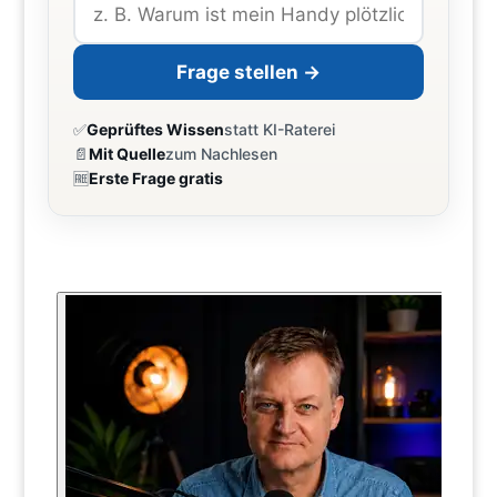
Frage stellen →
✅
Geprüftes Wissen
statt KI-Raterei
📄
Mit Quelle
zum Nachlesen
🆓
Erste Frage gratis