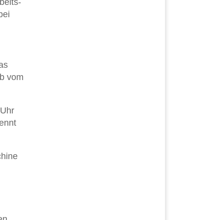
eits-
bei
as
 ob vom
 Uhr
ennt
chine
en.