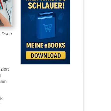
. Doch
ziert
g
alen
rk
f