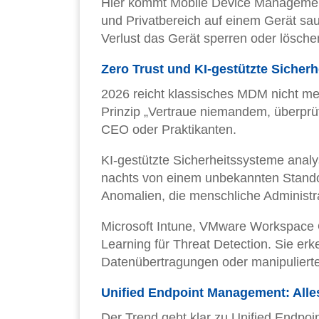
Hier kommt Mobile Device Managemen
und Privatbereich auf einem Gerät sau
Verlust das Gerät sperren oder lösche
Zero Trust und KI-gestützte Sicherh
2026 reicht klassisches MDM nicht me
Prinzip „Vertraue niemandem, überprüfe 
CEO oder Praktikanten.
KI-gestützte Sicherheitssysteme anal
nachts von einem unbekannten Standor
Anomalien, die menschliche Administ
Microsoft Intune, VMware Workspace
Learning für Threat Detection. Sie er
Datenübertragungen oder manipulierte
Unified Endpoint Management: Alle
Der Trend geht klar zu Unified Endpo