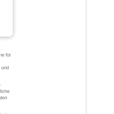
ne für
 und
e
liche
aten