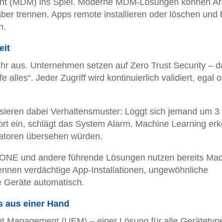
t (MDM) ins Spiel. Moderne MDM-Lösungen können Arb
ber trennen, Apps remote installieren oder löschen und 
n.
eit
hr aus. Unternehmen setzen auf Zero Trust Security – d
alles“. Jeder Zugriff wird kontinuierlich validiert, egal
ysieren dabei Verhaltensmuster: Loggt sich jemand um 3
t ein, schlägt das System Alarm. Machine Learning erk
ratoren übersehen würden.
 ONE und andere führende Lösungen nutzen bereits Ma
kennen verdächtige App-Installationen, ungewöhnliche
 Geräte automatisch.
s aus einer Hand
int Management (UEM) – einer Lösung für alle Gerätetyp