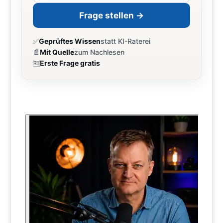
Frage stellen →
✅
Geprüftes Wissen
statt KI-Raterei
📄
Mit Quelle
zum Nachlesen
🆓
Erste Frage gratis