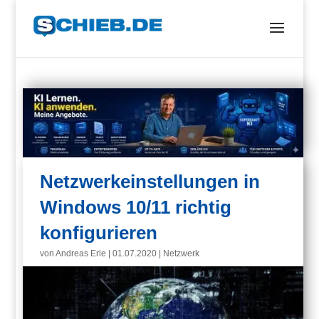
Netzwerkeinstellungen in
Windows 10/11 richtig
konfigurieren
von
Andreas Erle
|
01.07.2020
|
Netzwerk