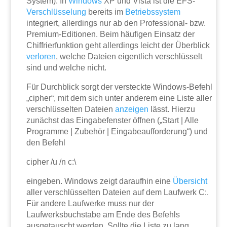
System). In
Windows
XP und Vista ist die EFS-
Verschlüsselung
bereits im
Betriebssystem
integriert, allerdings nur ab den Professional- bzw.
Premium-Editionen. Beim häufigen Einsatz der
Chiffrierfunktion geht allerdings leicht der Überblick
verloren
, welche Dateien eigentlich verschlüsselt
sind und welche nicht.
Für Durchblick sorgt der versteckte Windows-Befehl
„cipher“, mit dem sich unter anderem eine Liste aller
verschlüsselten Dateien
anzeigen
lässt. Hierzu
zunächst das Eingabefenster öffnen („Start | Alle
Programme | Zubehör | Eingabeaufforderung“) und
den Befehl
cipher /u /n c:\
eingeben. Windows zeigt daraufhin eine
Übersicht
aller verschlüsselten Dateien auf dem Laufwerk C:.
Für andere Laufwerke muss nur der
Laufwerksbuchstabe am Ende des Befehls
ausgetauscht werden. Sollte die Liste zu lang