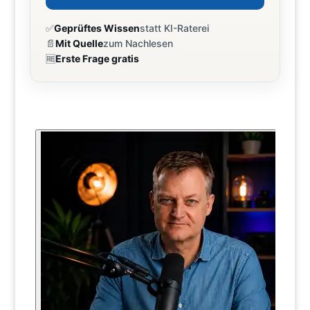
✅
Geprüftes Wissen
statt KI-Raterei
📄
Mit Quelle
zum Nachlesen
🆓
Erste Frage gratis