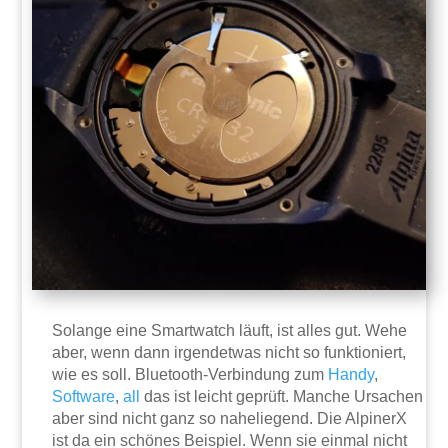
Solange eine Smartwatch läuft, ist alles gut. Wehe
aber, wenn dann irgendetwas nicht so funktioniert,
wie es soll. Bluetooth-Verbindung zum
Handy
,
Software
,
all
das ist leicht geprüft. Manche Ursachen
aber sind nicht ganz so naheliegend. Die AlpinerX
ist da ein schönes Beispiel. Wenn sie einmal nicht