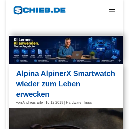
Alpina AlpinerX Smartwatch
wieder zum Leben
erwecken
von
Andreas Erle
|
16.12.2019
|
Hardware
,
Tipps