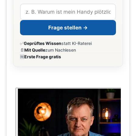
Frage stellen →
✅
Geprüftes Wissen
statt KI-Raterei
📄
Mit Quelle
zum Nachlesen
🆓
Erste Frage gratis