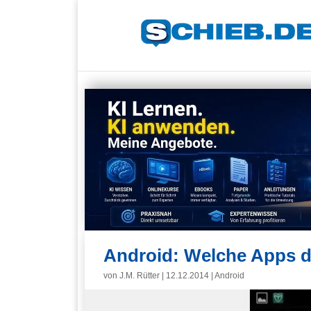
Android: Welche Apps dü
von
J.M. Rütter
|
12.12.2014
|
Android