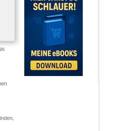
ls
nen
inden,