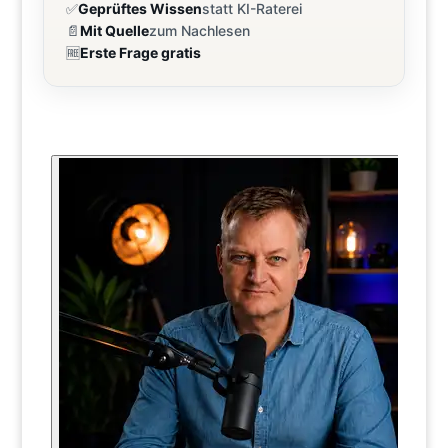
✅
Geprüftes Wissen
statt KI-Raterei
📄
Mit Quelle
zum Nachlesen
🆓
Erste Frage gratis