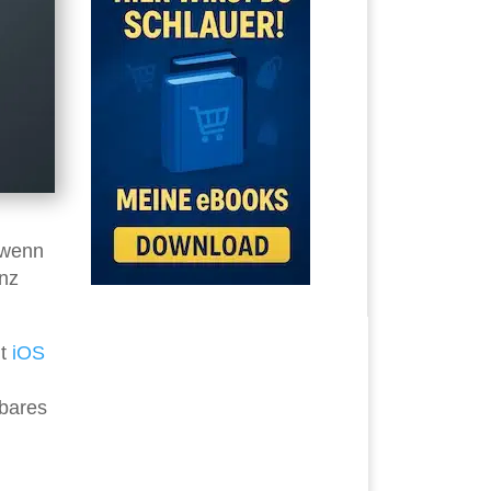
 wenn
anz
it
iOS
tbares