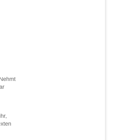
 Nehmt
ar
hr,
exten