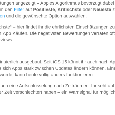
ngen angezeigt – Apples Algorithmus bevorzugt dabei
 Um den
Filter
auf
Positivste
,
Kritischste
oder
Neueste
z
pen
und die gewünschte Option auswählen.
schste“ – hier findet ihr die ehrlichsten Einschätzungen zu
n-App-Käufen. Die negativsten Bewertungen verraten of
eviews.
n
nuierlich ausgebaut. Seit iOS 15 könnt ihr auch nach A
 da sich Apps stark zwischen Updates ändern können. Ein
wurde, kann heute völlig anders funktionieren.
uch eine Aufschlüsselung nach Zeiträumen. Ihr seht auf
ter Zeit verschlechtert haben – ein Warnsignal für möglic