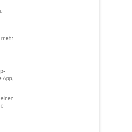
u
t mehr
pp-
e App,
 einen
he