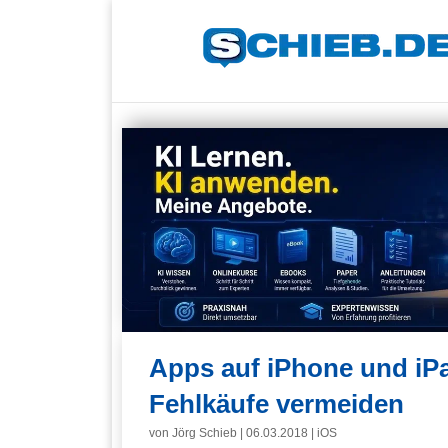
Apps auf iPhone und iP
Fehlkäufe vermeiden
von
Jörg Schieb
|
06.03.2018
|
iOS