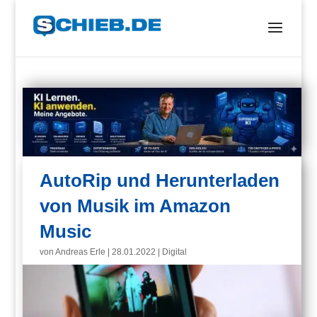
AutoRip und Herunterladen
von Musik im Amazon
Music
von
Andreas Erle
|
28.01.2022
|
Digital