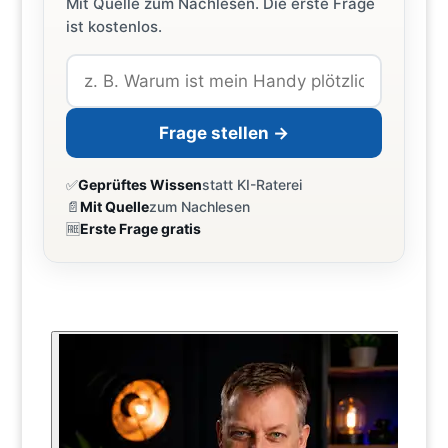
Mit Quelle zum Nachlesen. Die erste Frage
ist kostenlos.
Frage stellen →
✅
Geprüftes Wissen
statt KI-Raterei
📄
Mit Quelle
zum Nachlesen
🆓
Erste Frage gratis