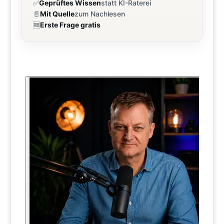
✅
Geprüftes Wissen
statt KI-Raterei
📄
Mit Quelle
zum Nachlesen
🆓
Erste Frage gratis