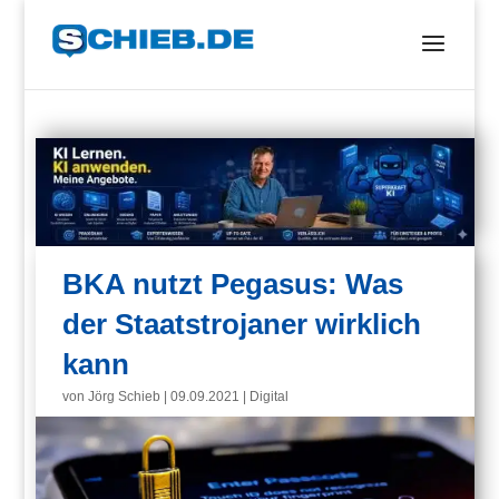
BKA nutzt Pegasus: Was
der Staatstrojaner wirklich
kann
von
Jörg Schieb
|
09.09.2021
|
Digital