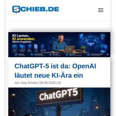
ChatGPT-5 ist da: OpenAI
läutet neue KI-Ära ein
von
Jörg Schieb
|
08.08.2025
|
KI